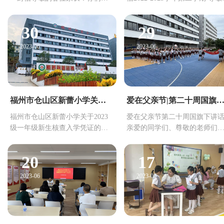
好！据中央气象台7月26日0...
家长：您好！伴随着喧...
30
29
2023-06
2023-06
福州市仓山区新蕾小学关于2023级一年级新生核查入学凭证的通知
爱在父亲节|第二十周国旗下讲
福州市仓山区新蕾小学关于2023
爱在父亲节第二十周国旗下讲
级一年级新生核查入学凭证的通
亲爱的同学们、尊敬的老师们
知1.2023级一年级新生核查...
大家早上好!今天我们国旗...
20
17
2023-06
2023-06