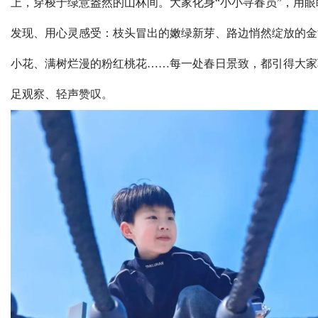
上，穿梭于绿意盎然的山林间。大家化身“小小寻春员”，用眼
发现、用心灵感受：枝头冒出的嫩绿新芽、路边悄然绽放的金
小花、满树烂漫的粉红桃花……每一处春日景致，都引得大家
足观察、轻声赞叹。