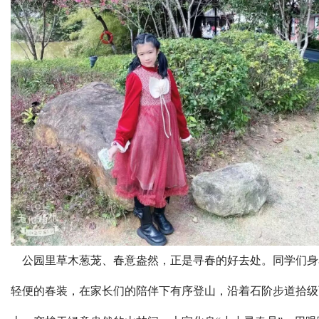
公园里草木葱茏、春意盎然，正是寻春的好去处。同学们身
轻便的春装，在家长们的陪伴下有序登山，沿着石阶步道拾级